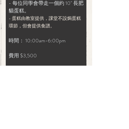
- 每位同學會帶走一個約 10" 長肥
貓蛋糕。
-
蛋
糕
由
教
室
提
供
，
課
堂
不
設
焗
蛋
糕
環
節
，
但
會
提
供
食
譜
。
時間： 10:00am-6:00pm
費用 $3,500
Back to course info.
For Ordering & Inquiry
INBOX
9166 9306